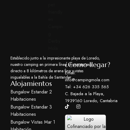
Establecido junto a la impresionante playa de Loredo,
¿Como llegar?
nuestro camping en primera línea ofrece acceso
directo a 8 kilómetros de arena fina y vistas
Email:
inigualables a la Bahía de Santander.
info@campingmola.com
Alojamientos
Tel: +34 626 335 565
Bungalow Estandar 2
C. Bajada a la Playa,
Habitaciones
1939160 Loredo, Cantabria
Bungalow Estandar 3
Habitaciones
Bungalow Vistas Mar 1
Habitación