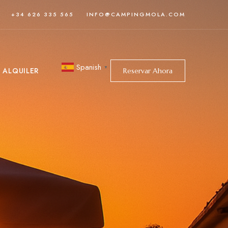
+34 626 335 565
INFO@CAMPINGMOLA.COM
Spanish
▼
& ALQUILER
Reservar Ahora