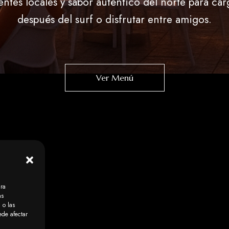
entes locales y sabor auténtico del norte para carg
después del surf o disfrutar entre amigos.
Ver Menú
ara
as
 o las
ede afectar