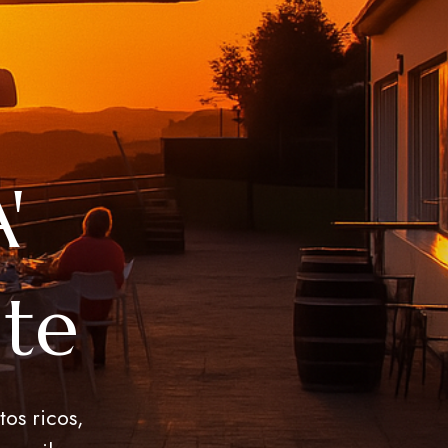
'
nte
tos ricos,