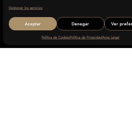
Gestionar los servicios
Aceptar
Denegar
Ver prefe
Política de Cookies
Política de Privacidad
Aviso Legal
Establecido junto a la impresionante playa de Loredo, nuestro
en primera línea ofrece acceso directo a 8 kilómetros de arena
vistas inigualables a la Bahía de Santander.