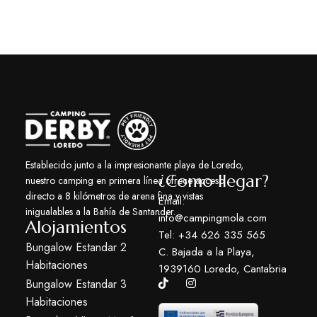
Establecido junto a la impresionante playa de Loredo,
¿Como llegar?
nuestro camping en primera línea ofrece acceso
directo a 8 kilómetros de arena fina y vistas
Email:
inigualables a la Bahía de Santander.
info@campingmola.com
Alojamientos
Tel: +34 626 335 565
Bungalow Estandar 2
C. Bajada a la Playa,
Habitaciones
1939160 Loredo, Cantabria
Bungalow Estandar 3
Habitaciones