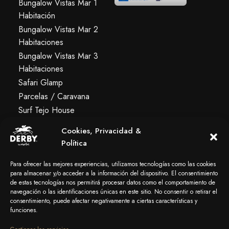
Bungalow Vistas Mar 1
Habitación
Bungalow Vistas Mar 2
Habitaciones
Bungalow Vistas Mar 3
Habitaciones
Safari Glamp
Parcelas / Caravana
Surf Tejo House
Albergue Premium
Cookies, Privacidad &
Política
Servicios
Para ofrecer las mejores experiencias, utilizamos tecnologías como las cookies
para almacenar y/o acceder a la información del dispositivo. El consentimiento
Surf & Alquiler
de estas tecnologías nos permitirá procesar datos como el comportamiento de
'La Molona' Bar
navegación o las identificaciones únicas en este sitio. No consentir o retirar el
consentimiento, puede afectar negativamente a ciertas características y
Mola! Blog
funciones.