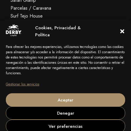
Safari Glamp
Parcelas / Caravana
Surf Tejo House
Albergue Premium
Cookies, Privacidad &
Política
Servicios
Para ofrecer las mejores experiencias, utilizamos tecnologías como las cookies
para almacenar y/o acceder a la información del dispositivo. El consentimiento
Surf & Alquiler
de estas tecnologías nos permitirá procesar datos como el comportamiento de
'La Molona' Bar
navegación o las identificaciones únicas en este sitio. No consentir o retirar el
consentimiento, puede afectar negativamente a ciertas características y
Mola! Blog
funciones.
Gestionar los servicios
Aceptar
Denegar
Ver preferencias
© Copyright 2016-
2026
Camping Mola! Surf.