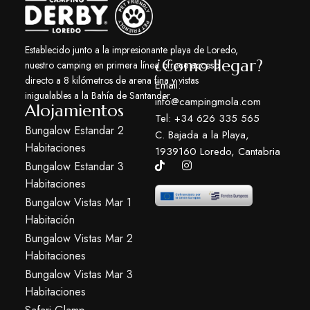
Establecido junto a la impresionante playa de Loredo,
¿Como llegar?
nuestro camping en primera línea ofrece acceso
directo a 8 kilómetros de arena fina y vistas
Email:
inigualables a la Bahía de Santander.
info@campingmola.com
Alojamientos
Tel: +34 626 335 565
Bungalow Estandar 2
C. Bajada a la Playa,
Habitaciones
1939160 Loredo, Cantabria
Bungalow Estandar 3
Habitaciones
Bungalow Vistas Mar 1
Habitación
Bungalow Vistas Mar 2
Habitaciones
Bungalow Vistas Mar 3
Habitaciones