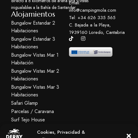
directo a 8 kilómetros de arena fina y vistas
Email:
inigualables a la Bahía de Santander.
info@campingmola.com
Alojamientos
Tel: +34 626 335 565
Bungalow Estandar 2
C. Bajada a la Playa,
Habitaciones
1939160 Loredo, Cantabria
Bungalow Estandar 3
Habitaciones
Bungalow Vistas Mar 1
Habitación
Bungalow Vistas Mar 2
Habitaciones
Bungalow Vistas Mar 3
Habitaciones
Safari Glamp
Parcelas / Caravana
Surf Tejo House
Albergue Premium
Cookies, Privacidad &