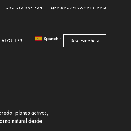
+34 626 335 565
INFO@CAMPINGMOLA.COM
Spanish
▼
& ALQUILER
Reservar Ahora
oredo: planes activos,
torno natural desde