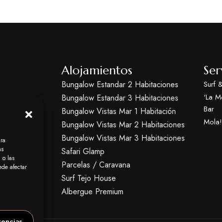
Alojamientos
Ser
Bungalow Estandar 2 Habitaciones
Surf &
'La M
Bungalow Estandar 3 Habitaciones
Bar
 camping
Bungalow Vistas Mar 1 Habitación
 fina y
Mola!
Bungalow Vistas Mar 2 Habitaciones
Bungalow Vistas Mar 3 Habitaciones
ara
as
Safari Glamp
 o las
Parcelas / Caravana
ede afectar
Surf Tejo House
Albergue Premium
rencias