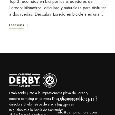
Top 3 recorridos en bici por los alrededores de
Loredo: kilómetros, dificultad y naturaleza para disfrutar
a dos ruedas. Descubrir Loredo en bicicleta es una …
Leer Más
Establecido junto a la impresionante playa de Loredo,
¿Como llegar?
nuestro camping en primera línea ofrece acceso
directo a 8 kilómetros de arena fina y vistas
Email:
inigualables a la Bahía de Santander.
info@campingmola.com